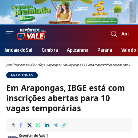
Aa
Font
Resizer
Jandaia do Sul
Cambira
Apucarana
Paraná
Vale do I
Jornal Repórter do Vale
>
Blog
>
Arapongas
>
Em Arapongas, IBGE está com inscrições abertas para 10 vagas temporárias
ARAPONGAS
Em Arapongas, IBGE está com
inscrições abertas para 10
vagas temporárias
Reporter do Vale 1