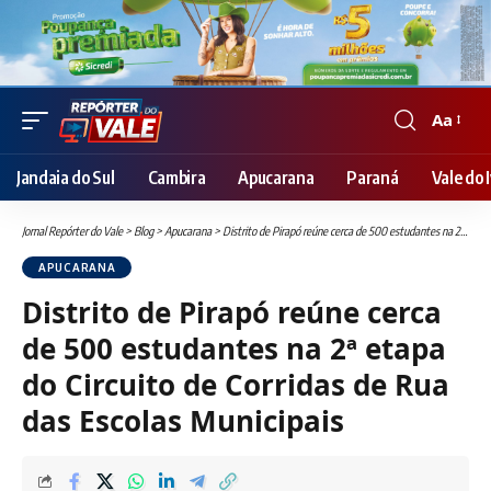
Aa
Font
Resizer
Jandaia do Sul
Cambira
Apucarana
Paraná
Vale do I
Jornal Repórter do Vale
>
Blog
>
Apucarana
>
Distrito de Pirapó reúne cerca de 500 estudantes na 2ª etapa do Circuito de Corridas de Rua das Escolas Municipais
APUCARANA
Distrito de Pirapó reúne cerca
de 500 estudantes na 2ª etapa
do Circuito de Corridas de Rua
das Escolas Municipais