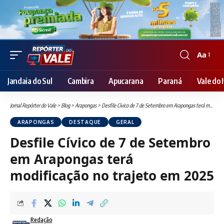
Aa
Font
Resizer
Jandaia do Sul
Cambira
Apucarana
Paraná
Vale do I
Jornal Repórter do Vale
>
Blog
>
Arapongas
>
Desfile Cívico de 7 de Setembro em Arapongas terá modificação no trajeto em 2025
ARAPONGAS
DESTAQUE
GERAL
Desfile Cívico de 7 de Setembro
em Arapongas terá
modificação no trajeto em 2025
Redação