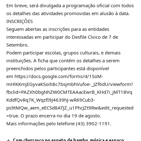
Em breve, será divulgada a programação oficial com todos
os detalhes das atividades promovidas em alusão à data.
INSCRIÇÕES
Seguem abertas as inscrições para as entidades
interessadas em participar do Desfile Cívico de 7 de
Setembro.
Podem participar escolas, grupos culturais, e demais
instituições. A ficha que contém os detalhes a serem
preenchidos pelos participantes está disponível
em
https://docs.google.com/forms/d/1SoM-
mHlKKmjEGyvaKSoih8c7bsjmbhVufoe-_JZf6dU/viewform?
fbclid=PAZXh0bgNhZW0CMTEAAacEwrB_KHd7i_jMT1BVq
KddfQvRq7K_WqzfI9J4639hJ-wR69Cub3-
ps9tMQw_aem_eECSd8ATJZ_u1PhcJZt9Rw&edit_requested
=true
. O prazo encerra no dia 19 de agosto.
Mais informações pelo telefone (43) 3902-1191.
Com churrasco no espeto de bambu, música e espaço