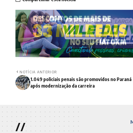
NOTÍCIA ANTERIOR
1.049 policiais penais são promovidos no Paraná
após modernização da carreira
//
M