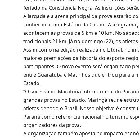
feriado da Consciência Negra. As inscrições serã
A largada e a arena principal da prova estarão co
conhecido como Estádio da Cidade. A programação 
acontecem as provas de 5 km e 10 km. No sábado 
tradicionais 21 km. Já no domingo (22), os atlet
Assim como na edição realizada no Litoral, no i
maiores premiações da história do esporte region
participantes. O novo evento será organizado 
entre Guaratuba e Matinhos que entrou para a hi
Estado.
“O sucesso da Maratona Internacional do Paran
grandes provas no Estado. Maringá reúne estrutu
atletas de todo o Brasil. Nosso objetivo é constr
Paraná como referência nacional no turismo espo
organizadores da prova.
A organização também aposta no impacto econômi