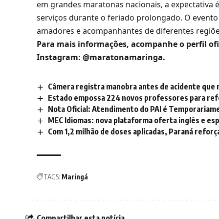
em grandes maratonas nacionais, a expectativa é
serviços durante o feriado prolongado. O evento d
amadores e acompanhantes de diferentes regiões 
Para mais informações, acompanhe o perfil ofi
Instagram:
@maratonamaringa
.
Câmera registra manobra antes de acidente que m
Estado empossa 224 novos professores para refor
Nota Oficial: Atendimento do PAI é Temporariam
MEC Idiomas: nova plataforma oferta inglês e es
Com 1,2 milhão de doses aplicadas, Paraná reforç
TAGS:
Maringá
Compartilhar esta notícia