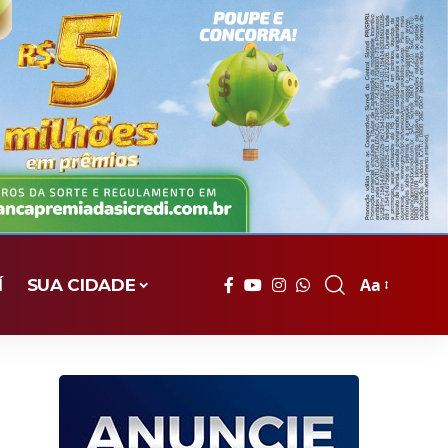
Aa
Í
SUA CIDADE
Font
Resizer