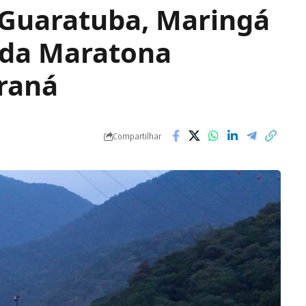
 Guaratuba, Maringá
 da Maratona
araná
Compartilhar