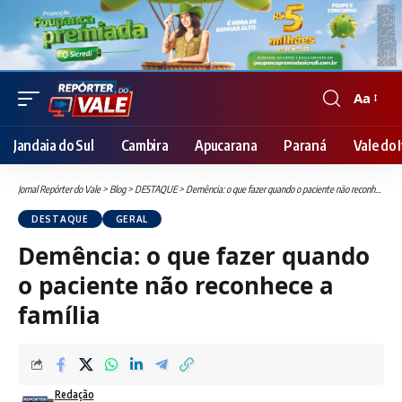
Aa
Font
Resizer
Jandaia do Sul
Cambira
Apucarana
Paraná
Vale do I
Jornal Repórter do Vale
>
Blog
>
DESTAQUE
>
Demência: o que fazer quando o paciente não reconhece a família
DESTAQUE
GERAL
Demência: o que fazer quando
o paciente não reconhece a
família
Redação