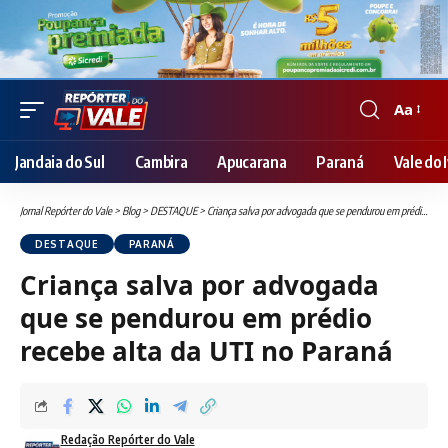
Aa
Font
Resizer
Jandaia do Sul
Cambira
Apucarana
Paraná
Vale do I
Jornal Repórter do Vale
>
Blog
>
DESTAQUE
>
Criança salva por advogada que se pendurou em prédio recebe alta da UTI no Paraná
DESTAQUE
PARANÁ
Criança salva por advogada
que se pendurou em prédio
recebe alta da UTI no Paraná
Redação Repórter do Vale