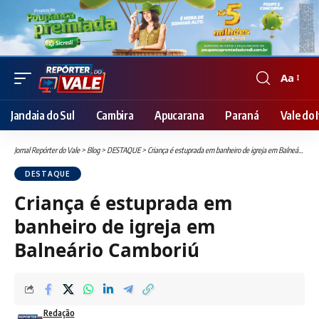
Aa
Font
Resizer
Jandaia do Sul
Cambira
Apucarana
Paraná
Vale do I
Jornal Repórter do Vale
>
Blog
>
DESTAQUE
>
Criança é estuprada em banheiro de igreja em Balneário Camboriú
DESTAQUE
Criança é estuprada em
banheiro de igreja em
Balneário Camboriú
Redação