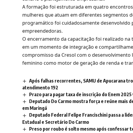
A formação foi estruturada em quatro encontros 
mulheres que atuam em diferentes segmentos do
programático foi cuidadosamente desenvolvido p
empreendedoras.
O encerramento da capacitação foi realizado na t
em um momento de integração e compartilhamento
compromisso da Cresol com o desenvolvimento l
feminino como motor de geração de renda e tran
Após falhas recorrentes, SAMU de Apucarana troc
atendimento 192
Prazo para pagar taxa de inscrição do Enem 2025 
Deputado Do Carmo mostra força e reúne mais d
em Maringá
Deputado Federal Felipe Francischini passa a li
Estadual e Secretário Do Carmo
Preso por roubo é solto mesmo após confessar t