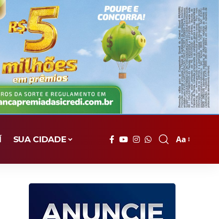
Aa
Í
SUA CIDADE
Font
Resizer