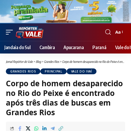
Aa
Font
Resizer
Jandaia do Sul
Cambira
Apucarana
Paraná
Vale do I
Jornal Repórter do Vale
>
Blog
>
Grandes Rios
>
Corpo de homem desaparecido no Rio do Peixe é encontrado após três dias de buscas em Grandes Rios
GRANDES RIOS
PRINCIPAL
VALE DO IVAÍ
Corpo de homem desaparecido
no Rio do Peixe é encontrado
após três dias de buscas em
Grandes Rios