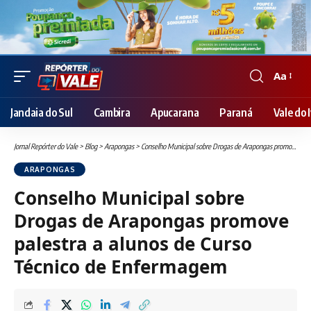
Aa
Font
Resizer
Jandaia do Sul
Cambira
Apucarana
Paraná
Vale do I
Jornal Repórter do Vale
>
Blog
>
Arapongas
>
Conselho Municipal sobre Drogas de Arapongas promove palestra a alunos de Curso Técnico de Enfermagem
ARAPONGAS
Conselho Municipal sobre
Drogas de Arapongas promove
palestra a alunos de Curso
Técnico de Enfermagem