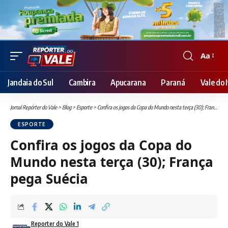
Aa
Font
Resizer
Jandaia do Sul
Cambira
Apucarana
Paraná
Vale do I
Jornal Repórter do Vale
>
Blog
>
Esporte
>
Confira os jogos da Copa do Mundo nesta terça (30); França pega Suécia
ESPORTE
Confira os jogos da Copa do
Mundo nesta terça (30); França
pega Suécia
Reporter do Vale 1