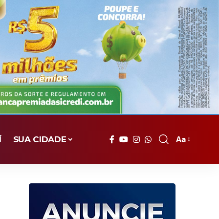
Aa
Í
SUA CIDADE
Font
Resizer