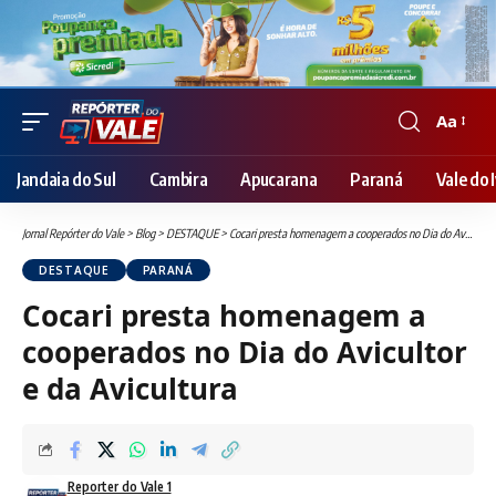
Aa
Font
Resizer
Jandaia do Sul
Cambira
Apucarana
Paraná
Vale do I
Jornal Repórter do Vale
>
Blog
>
DESTAQUE
>
Cocari presta homenagem a cooperados no Dia do Avicultor e da Avicultura
DESTAQUE
PARANÁ
Cocari presta homenagem a
cooperados no Dia do Avicultor
e da Avicultura
Reporter do Vale 1