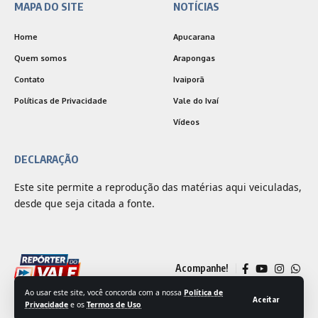
MAPA DO SITE
NOTÍCIAS
Home
Apucarana
Quem somos
Arapongas
Contato
Ivaiporã
Políticas de Privacidade
Vale do Ivaí
Vídeos
DECLARAÇÃO
Este site permite a reprodução das matérias aqui veiculadas,
desde que seja citada a fonte.
Acompanhe!
Ao usar este site, você concorda com a nossa
Política de
Aceitar
Privacidade
e os
Termos de Uso
© 2025 Jornal Repórter do Vale | Desenvolvido por
Outside Comunicação