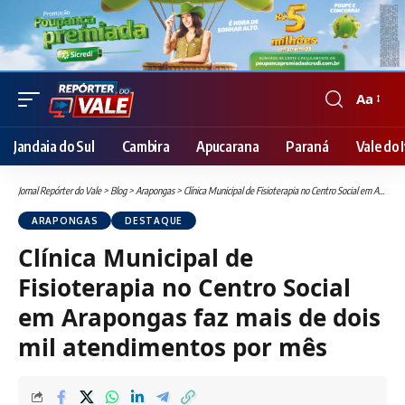
Aa
Font
Resizer
Jandaia do Sul
Cambira
Apucarana
Paraná
Vale do I
Jornal Repórter do Vale
>
Blog
>
Arapongas
>
Clínica Municipal de Fisioterapia no Centro Social em Arapongas faz mais de dois mil atendimentos por mês
ARAPONGAS
DESTAQUE
Clínica Municipal de
Fisioterapia no Centro Social
em Arapongas faz mais de dois
mil atendimentos por mês