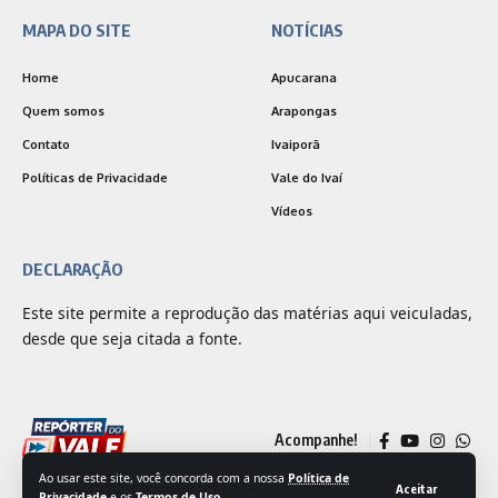
MAPA DO SITE
NOTÍCIAS
Home
Apucarana
Quem somos
Arapongas
Contato
Ivaiporã
Políticas de Privacidade
Vale do Ivaí
Vídeos
DECLARAÇÃO
Este site permite a reprodução das matérias aqui veiculadas,
desde que seja citada a fonte.
Acompanhe!
Ao usar este site, você concorda com a nossa
Política de
Aceitar
Privacidade
e os
Termos de Uso