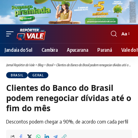
Aa
Font
Resizer
Jandaia do Sul
Cambira
Apucarana
Paraná
Vale do I
Jornal Repórter do Vale
>
Blog
>
Brasil
>
Clientes do Banco do Brasil podem renegociar dívidas até o fim do mês
BRASIL
GERAL
Clientes do Banco do Brasil
podem renegociar dívidas até o
fim do mês
Descontos podem chegar a 90%, de acordo com cada perfil