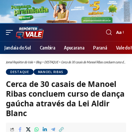
Aa
Font
Resizer
Jandaia do Sul
Cambira
Apucarana
Paraná
Vale do I
Jornal Repórter do Vale
>
Blog
>
DESTAQUE
>
Cerca de 30 casais de Manoel Ribas concluem curso de dança gaúcha através da Lei Aldir Blanc
DESTAQUE
MANOEL RIBAS
Cerca de 30 casais de Manoel
Ribas concluem curso de dança
gaúcha através da Lei Aldir
Blanc