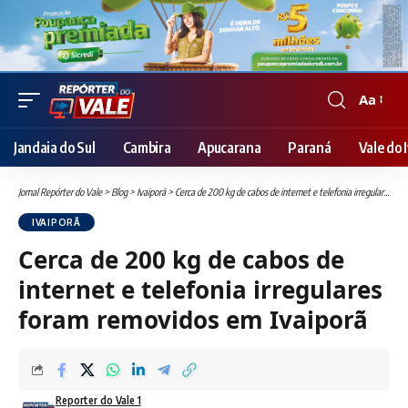
Aa
Font
Resizer
Jandaia do Sul
Cambira
Apucarana
Paraná
Vale do I
Jornal Repórter do Vale
>
Blog
>
Ivaiporã
>
Cerca de 200 kg de cabos de internet e telefonia irregulares foram removidos em Ivaiporã
IVAIPORÃ
Cerca de 200 kg de cabos de
internet e telefonia irregulares
foram removidos em Ivaiporã
Reporter do Vale 1