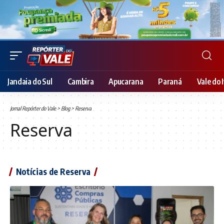
Jandaia do Sul
Cambira
Apucarana
Paraná
Vale do I
Jornal Repórter do Vale
>
Blog
>
Reserva
Reserva
Notícias de Reserva