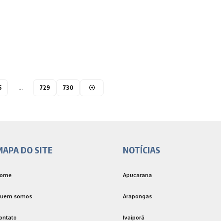
5
…
729
730
MAPA DO SITE
NOTÍCIAS
ome
Apucarana
uem somos
Arapongas
ontato
Ivaiporã