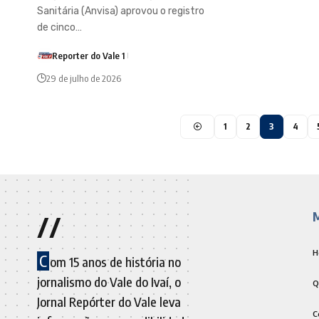
Sanitária (Anvisa) aprovou o registro
de cinco…
Reporter do Vale 1
29 de julho de 2026
1
2
3
4
//
H
C
om 15 anos de história no
jornalismo do Vale do Ivaí, o
Q
Jornal Repórter do Vale leva
C