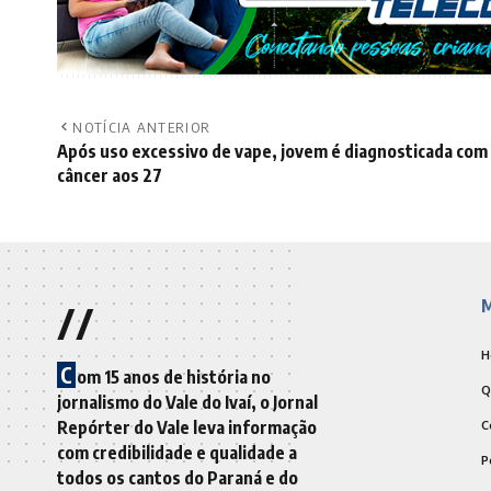
NOTÍCIA ANTERIOR
Após uso excessivo de vape, jovem é diagnosticada com
câncer aos 27
//
M
H
C
om 15 anos de história no
Q
jornalismo do Vale do Ivaí, o Jornal
Repórter do Vale leva informação
C
com credibilidade e qualidade a
P
todos os cantos do Paraná e do