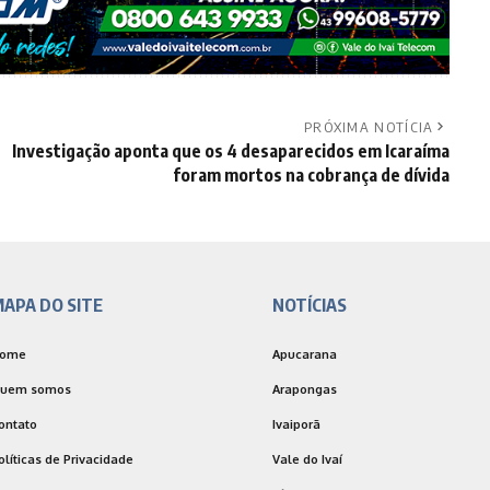
PRÓXIMA NOTÍCIA
Investigação aponta que os 4 desaparecidos em Icaraíma
foram mortos na cobrança de dívida
APA DO SITE
NOTÍCIAS
ome
Apucarana
uem somos
Arapongas
ontato
Ivaiporã
olíticas de Privacidade
Vale do Ivaí