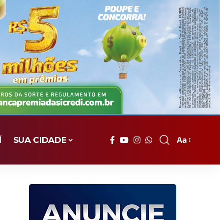
Aa
Í
SUA CIDADE
Font
Resizer