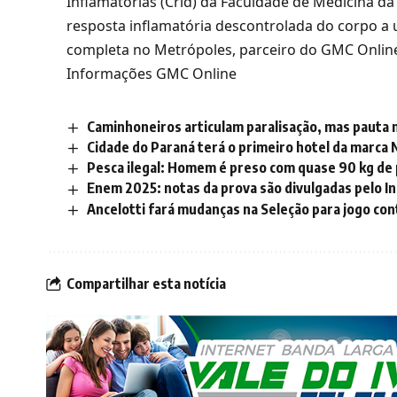
Inflamatórias (Crid) da Faculdade de Medicina d
resposta inflamatória descontrolada do corpo a 
completa no Metrópoles, parceiro do GMC Onlin
Informações GMC Online
Caminhoneiros articulam paralisação, mas pauta 
Cidade do Paraná terá o primeiro hotel da marca N
Pesca ilegal: Homem é preso com quase 90 kg de p
Enem 2025: notas da prova são divulgadas pelo I
Ancelotti fará mudanças na Seleção para jogo cont
Compartilhar esta notícia