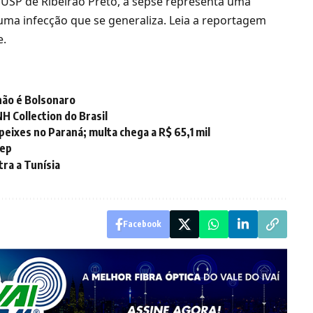
a USP de Ribeirão Preto, a sepse representa uma
uma infecção que se generaliza. Leia a reportagem
e.
não é Bolsonaro
H Collection do Brasil
eixes no Paraná; multa chega a R$ 65,1 mil
nep
ra a Tunísia
Facebook