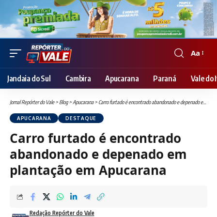
Aa
Font
Resizer
Jandaia do Sul
Cambira
Apucarana
Paraná
Vale do I
Jornal Repórter do Vale
>
Blog
>
Apucarana
>
Carro furtado é encontrado abandonado e depenado em plantação em Apucarana
APUCARANA
DESTAQUE
Carro furtado é encontrado
abandonado e depenado em
plantação em Apucarana
Redação Repórter do Vale