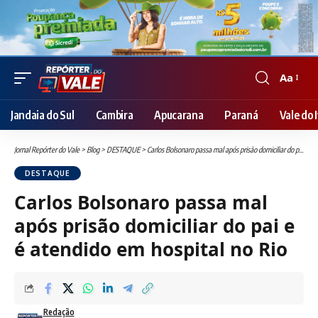
Aa
Font
Resizer
Jandaia do Sul
Cambira
Apucarana
Paraná
Vale do I
Jornal Repórter do Vale
>
Blog
>
DESTAQUE
>
Carlos Bolsonaro passa mal após prisão domiciliar do pai e é atendido em hospital no Rio
DESTAQUE
Carlos Bolsonaro passa mal
após prisão domiciliar do pai e
é atendido em hospital no Rio
Redação