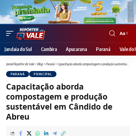
Aa
Font
Resizer
Jandaia do Sul
Cambira
Apucarana
Paraná
Vale do I
Jornal Repórter do Vale
>
Blog
>
Paraná
>
Capacitação aborda compostagem e produção sustentável em Cândido de Abreu
PARANÁ
PRINCIPAL
Capacitação aborda
compostagem e produção
sustentável em Cândido de
Abreu