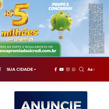
Aa
Í
SUA CIDADE
Font
Resizer