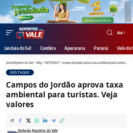
Aa
Font
Resizer
Jandaia do Sul
Cambira
Apucarana
Paraná
Vale do I
Jornal Repórter do Vale
>
Blog
>
DESTAQUE
>
Campos do Jordão aprova taxa ambiental para turistas. Veja valores
DESTAQUE
Campos do Jordão aprova taxa
ambiental para turistas. Veja
valores
Redação Repórter do Vale