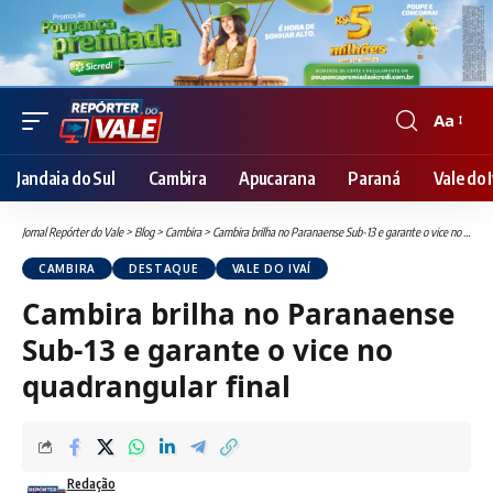
Aa
Font
Resizer
Jandaia do Sul
Cambira
Apucarana
Paraná
Vale do I
Jornal Repórter do Vale
>
Blog
>
Cambira
>
Cambira brilha no Paranaense Sub-13 e garante o vice no quadrangular final
CAMBIRA
DESTAQUE
VALE DO IVAÍ
Cambira brilha no Paranaense
Sub-13 e garante o vice no
quadrangular final
Redação