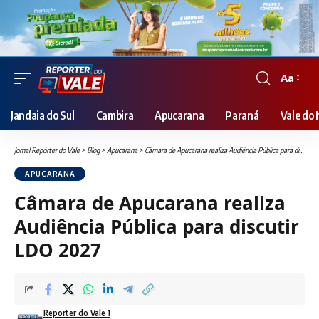
Aa
Font
Resizer
Jandaia do Sul
Cambira
Apucarana
Paraná
Vale do I
Jornal Repórter do Vale
>
Blog
>
Apucarana
>
Câmara de Apucarana realiza Audiência Pública para discutir LDO 2027
APUCARANA
Câmara de Apucarana realiza
Audiência Pública para discutir
LDO 2027
Reporter do Vale 1