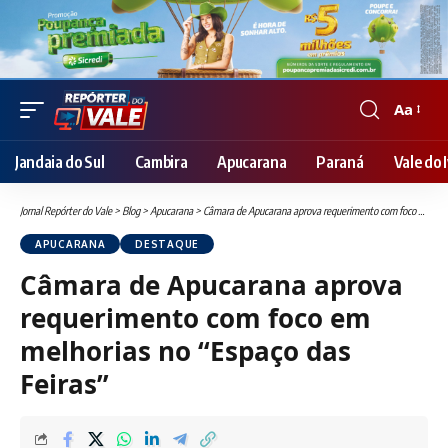
Aa
Font
Resizer
Jandaia do Sul
Cambira
Apucarana
Paraná
Vale do I
Jornal Repórter do Vale
>
Blog
>
Apucarana
>
Câmara de Apucarana aprova requerimento com foco em melhorias no “Espaço das Feiras”
APUCARANA
DESTAQUE
Câmara de Apucarana aprova
requerimento com foco em
melhorias no “Espaço das
Feiras”