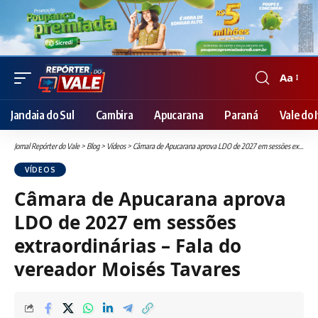
Aa
Font
Resizer
Jandaia do Sul
Cambira
Apucarana
Paraná
Vale do I
Jornal Repórter do Vale
>
Blog
>
Vídeos
>
Câmara de Apucarana aprova LDO de 2027 em sessões extraordinárias – Fala do vereador Moisés Tavares
VÍDEOS
Câmara de Apucarana aprova
LDO de 2027 em sessões
extraordinárias – Fala do
vereador Moisés Tavares