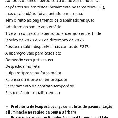
Ao todo, o banco liberou cerca de R$ 8,5 bilhões. Os
depósitos seriam feitos inicialmente na terça-feira (26),
mas o calendário foi adiantado em um dia.
Têm direito ao pagamento os trabalhadores que:
Aderiram ao saque-aniversário
Tiveram contrato suspenso ou encerrado entre 1º de
janeiro de 2020 e 23 de dezembro de 2025
Possuem saldo disponível nas contas do FGTS
A liberação vale para casos de:
Demissão sem justa causa
Despedida indireta
Culpa recíproca ou força maior
Falência ou morte do empregador
Encerramento de contrato temporário
Suspensão do trabalho avulso.
Prefeitura de Ivaiporã avança com obras de pavimentação
e iluminação na região de Santa Bárbara
Prazo para aderir ao Simples Nacional termina em 31 de