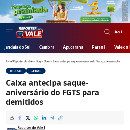
Aa
Font
Resizer
Jandaia do Sul
Cambira
Apucarana
Paraná
Vale do I
Jornal Repórter do Vale
>
Blog
>
Brasil
>
Caixa antecipa saque-aniversário do FGTS para demitidos
BRASIL
GERAL
Caixa antecipa saque-
aniversário do FGTS para
demitidos
Reporter do Vale 1