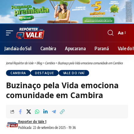
Aa
Font
Resizer
Jandaia do Sul
Cambira
Apucarana
Paraná
Vale do I
Jornal Repórter do Vale
>
Blog
>
Cambira
>
Buzinaço pela Vida emociona comunidade em Cambira
CAMBIRA
DESTAQUE
VALE DO IVAÍ
Buzinaço pela Vida emociona
comunidade em Cambira
Reporter do Vale 1
Publicada: 22 de setembro de 2025 - 19:36