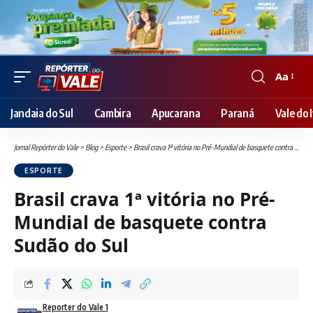
Aa
Font
Resizer
Jandaia do Sul
Cambira
Apucarana
Paraná
Vale do I
Jornal Repórter do Vale
>
Blog
>
Esporte
>
Brasil crava 1ª vitória no Pré-Mundial de basquete contra Sudão do Sul
ESPORTE
Brasil crava 1ª vitória no Pré-
Mundial de basquete contra
Sudão do Sul
Reporter do Vale 1