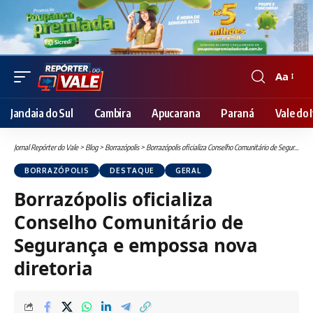
Aa
Font
Resizer
Jandaia do Sul
Cambira
Apucarana
Paraná
Vale do I
Jornal Repórter do Vale
>
Blog
>
Borrazópolis
>
Borrazópolis oficializa Conselho Comunitário de Segurança e empossa nova diretoria
BORRAZÓPOLIS
DESTAQUE
GERAL
Borrazópolis oficializa
Conselho Comunitário de
Segurança e empossa nova
diretoria