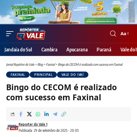
Aa
Font
Resizer
Jandaia do Sul
Cambira
Apucarana
Paraná
Vale do I
Jornal Repórter do Vale
>
Blog
>
Faxinal
>
Bingo do CECOM é realizado com sucesso em Faxinal
FAXINAL
PRINCIPAL
VALE DO IVAÍ
Bingo do CECOM é realizado
com sucesso em Faxinal
Reporter do Vale 1
Publicada: 29 de setembro de 2025 - 20:05