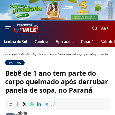
Aa
Font
Resizer
Jandaia do Sul
Cambira
Apucarana
Paraná
Vale do I
Jornal Repórter do Vale
>
Blog
>
Paraná
>
Bebê de 1 ano tem parte do corpo queimado após derrubar panela de sopa, no Paraná
PARANÁ
Bebê de 1 ano tem parte do
corpo queimado após derrubar
panela de sopa, no Paraná
Redação