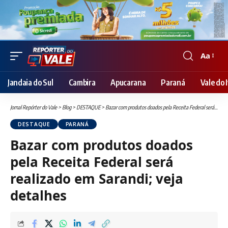
Aa
Font
Resizer
Jandaia do Sul
Cambira
Apucarana
Paraná
Vale do I
Jornal Repórter do Vale
>
Blog
>
DESTAQUE
>
Bazar com produtos doados pela Receita Federal será realizado em Sarandi; veja detalhes
DESTAQUE
PARANÁ
Bazar com produtos doados
pela Receita Federal será
realizado em Sarandi; veja
detalhes