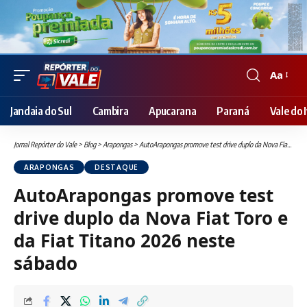
Aa
Font
Resizer
Jandaia do Sul
Cambira
Apucarana
Paraná
Vale do I
Jornal Repórter do Vale
>
Blog
>
Arapongas
>
AutoArapongas promove test drive duplo da Nova Fiat Toro e da Fiat Titano 2026 neste sábado
ARAPONGAS
DESTAQUE
AutoArapongas promove test
drive duplo da Nova Fiat Toro e
da Fiat Titano 2026 neste
sábado