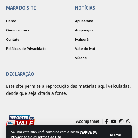
MAPA DO SITE
NOTÍCIAS
Home
Apucarana
Quem somos
Arapongas
Contato
Ivaiporã
Políticas de Privacidade
Vale do Ivaí
Vídeos
DECLARAÇÃO
Este site permite a reprodução das matérias aqui veiculadas,
desde que seja citada a fonte.
Acompanhe!
Ao usar este site, você concorda com a nossa
Política de
Aceitar
Privacidade
e os
Termos de Uso