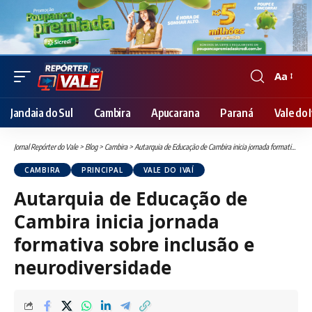
Aa
Font
Resizer
Jandaia do Sul
Cambira
Apucarana
Paraná
Vale do I
Jornal Repórter do Vale
>
Blog
>
Cambira
>
Autarquia de Educação de Cambira inicia jornada formativa sobre inclusão e neurodiversidade
CAMBIRA
PRINCIPAL
VALE DO IVAÍ
Autarquia de Educação de
Cambira inicia jornada
formativa sobre inclusão e
neurodiversidade