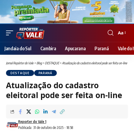
Aa
Font
Resizer
Jandaia do Sul
Cambira
Apucarana
Paraná
Vale do I
Jornal Repórter do Vale
>
Blog
>
DESTAQUE
>
Atualização do cadastro eleitoral pode ser feita on-line
DESTAQUE
PARANÁ
Atualização do cadastro
eleitoral pode ser feita on-line
Reporter do Vale 1
Publicada: 31 de outubro de 2025 - 18:58