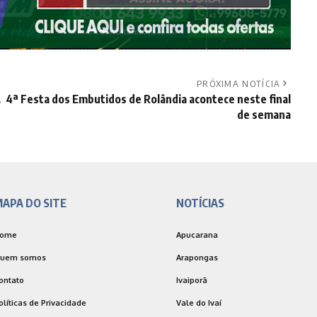
PRÓXIMA NOTÍCIA
4ª Festa dos Embutidos de Rolândia acontece neste final
o
de semana
APA DO SITE
NOTÍCIAS
ome
Apucarana
uem somos
Arapongas
ontato
Ivaiporã
olíticas de Privacidade
Vale do Ivaí