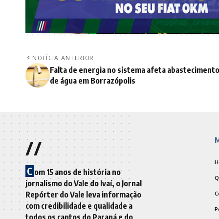
NOTÍCIA ANTERIOR
Falta de energia no sistema afeta abasteciment
de água em Borrazópolis
//
M
H
C
om 15 anos de história no
Q
jornalismo do Vale do Ivaí, o Jornal
Repórter do Vale leva informação
C
com credibilidade e qualidade a
P
todos os cantos do Paraná e do