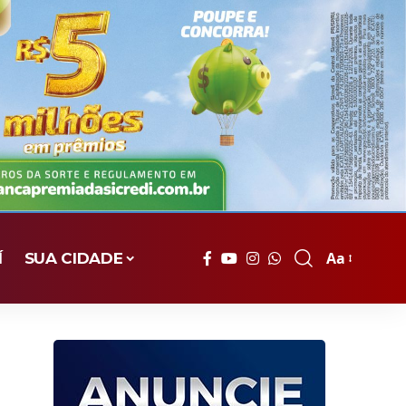
Aa
Í
SUA CIDADE
Font
Resizer