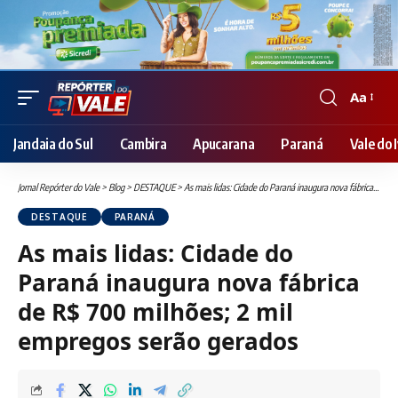
Aa
Font
Resizer
Jandaia do Sul
Cambira
Apucarana
Paraná
Vale do I
Jornal Repórter do Vale
>
Blog
>
DESTAQUE
>
As mais lidas: Cidade do Paraná inaugura nova fábrica de R$ 700 milhões; 2 mil empregos serão gerados
DESTAQUE
PARANÁ
As mais lidas: Cidade do
Paraná inaugura nova fábrica
de R$ 700 milhões; 2 mil
empregos serão gerados