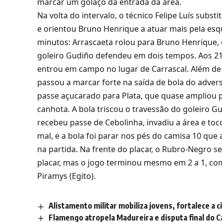
marcar um golaço da entrada da área.
Na volta do intervalo, o técnico Felipe Luís subs
e orientou Bruno Henrique a atuar mais pela esqu
minutos: Arrascaeta rolou para Bruno Henrique, 
goleiro Gudiño defendeu em dois tempos. Aos 21
entrou em campo no lugar de Carrascal. Além de
passou a marcar forte na saída de bola do adver
passe açucarado para Plata, que quase ampliou
canhota. A bola triscou o travessão do goleiro G
recebeu passe de Cebolinha, invadiu a área e to
mal, e a bola foi parar nos pés do camisa 10 que
na partida. Na frente do placar, o Rubro-Negro 
placar, mas o jogo terminou mesmo em 2 a 1, com
Piramys (Egito).
Alistamento militar mobiliza jovens, fortalece a c
Flamengo atropela Madureira e disputa final do 