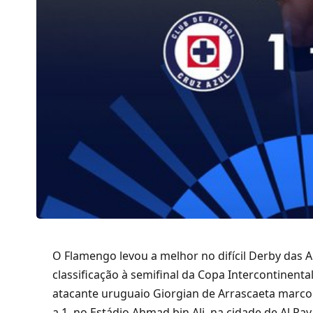
O Flamengo levou a melhor no difícil Derby das 
classificação à semifinal da Copa Intercontinental
atacante uruguaio Giorgian de Arrascaeta marcou
a 1, no Estádio Ahmad bin Ali, na cidade de Al Ray