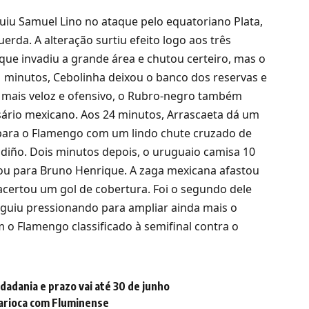
tituiu Samuel Lino no ataque pelo equatoriano Plata,
erda. A alteração surtiu efeito logo aos três
que invadiu a grande área e chutou certeiro, mas o
 minutos, Cebolinha deixou o banco dos reservas e
 mais veloz e ofensivo, o Rubro-negro também
sário mexicano. Aos 24 minutos, Arrascaeta dá um
 para o Flamengo com um lindo chute cruzado de
udiño. Dois minutos depois, o uruguaio camisa 10
cou para Bruno Henrique. A zaga mexicana afastou
 acertou um gol de cobertura. Foi o segundo dele
seguiu pressionando para ampliar ainda mais o
 o Flamengo classificado à semifinal contra o
idadania e prazo vai até 30 de junho
Carioca com Fluminense