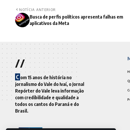
NOTÍCIA ANTERIOR
Busca de perfis políticos apresenta falhas em
aplicativos da Meta
//
M
H
C
om 15 anos de história no
Q
jornalismo do Vale do Ivaí, o Jornal
Repórter do Vale leva informação
C
com credibilidade e qualidade a
P
todos os cantos do Paraná e do
Brasil.