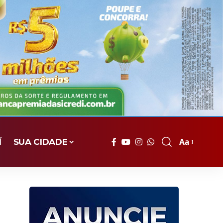
Aa
Í
SUA CIDADE
Font
Resizer