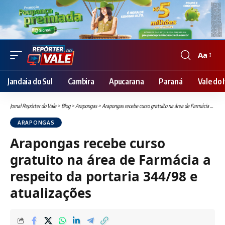
Aa
Font
Resizer
Jandaia do Sul
Cambira
Apucarana
Paraná
Vale do I
Jornal Repórter do Vale
>
Blog
>
Arapongas
>
Arapongas recebe curso gratuito na área de Farmácia a respeito da portaria 344/98 e atualizações
ARAPONGAS
Arapongas recebe curso
gratuito na área de Farmácia a
respeito da portaria 344/98 e
atualizações