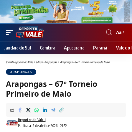
Aa
Font
Resizer
Jandaia do Sul
Cambira
Apucarana
Paraná
Vale do I
Jornal Repórter do Vale
>
Blog
>
Arapongas
>
Arapongas – 67º Torneio Primeiro de Maio
ARAPONGAS
Arapongas – 67º Torneio
Primeiro de Maio
Reporter do Vale 1
Publicada: 9 de abril de 2026 - 21:52