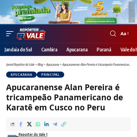
Aa
Font
Resizer
Jandaia do Sul
Cambira
Apucarana
Paraná
Vale do I
Jornal Repórter do Vale
>
Blog
>
Apucarana
>
Apucaranense Alan Pereira é tricampeão Panamericano de Karatê em Cusco no Peru
APUCARANA
PRINCIPAL
Apucaranense Alan Pereira é
tricampeão Panamericano de
Karatê em Cusco no Peru
Reporter do Vale 1