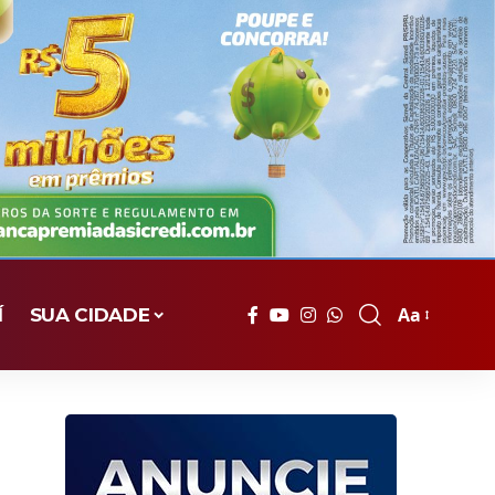
Aa
Í
SUA CIDADE
Font
Resizer