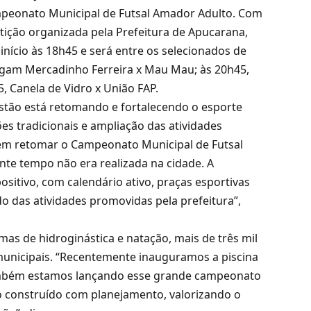
ampeonato Municipal de Futsal Amador Adulto. Com
tição organizada pela Prefeitura de Apucarana,
início às 18h45 e será entre os selecionados de
 jogam Mercadinho Ferreira x Mau Mau; às 20h45,
5, Canela de Vidro x União FAP.
estão está retomando e fortalecendo o esporte
s tradicionais e ampliação das atividades
s em retomar o Campeonato Municipal de Futsal
nte tempo não era realizada na cidade. A
sitivo, com calendário ativo, praças esportivas
 das atividades promovidas pela prefeitura”,
s de hidroginástica e natação, mais de três mil
municipais. “Recentemente inauguramos a piscina
também estamos lançando esse grande campeonato
ho construído com planejamento, valorizando o