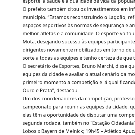
esporte, a saúde e a qualidade de vida da populaç
O prefeito também citou os investimentos em in
município. “Estamos reconstruindo o Lagoão, r
espaços esportivos às normas de segurança e am
melhor atletas e a comunidade. O esporte voltou
Mota, desejando sucesso às equipes participantes
dirigentes novamente mobilizados em torno de u
sorte a todas as equipes e tenho certeza de que
O secretário de Esportes, Bruno Marchi, disse q
equipes da cidade e avaliar o atual cenário da m
primeiro momento a competição e já qualificando
Ouro e Prata”, destacou.
Um dos coordenadores da competição, professor 
campeonato para reunir as equipes da cidade, q
elas têm a oportunidade de disputar uma competi
segunda rodada, também no “Estação Cidadania”, a
Lobos x Bayern de Melnick; 19h45 – Atlético Apuca