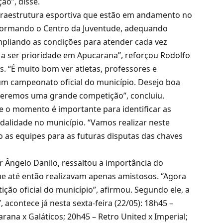
ão”, disse.
fraestrutura esportiva que estão em andamento no
eformando o Centro da Juventude, adequando
pliando as condições para atender cada vez
 a ser prioridade em Apucarana”, reforçou Rodolfo
. “É muito bom ver atletas, professores e
m campeonato oficial do município. Desejo boa
 teremos uma grande competição”, concluiu.
ue o momento é importante para identificar as
odalidade no município. “Vamos realizar neste
 as equipes para as futuras disputas das chaves
Ângelo Danilo, ressaltou a importância do
ue até então realizavam apenas amistosos. “Agora
ção oficial do município”, afirmou. Segundo ele, a
contece já nesta sexta-feira (22/05): 18h45 –
rana x Galáticos; 20h45 – Retro United x Imperial;