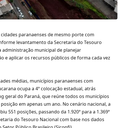
o cidades paranaenses de mesmo porte com
nforme levantamento da Secretaria do Tesouro
 administração municipal de planejar
o e aplicar os recursos públicos de forma cada vez
idades médias, municípios paranaenses com
ucarana ocupa a 4ª colocação estadual, atrás
ng geral do Paraná, que reúne todos os municípios
ª posição em apenas um ano. No cenário nacional, a
biu 551 posições, passando da 1.920ª para a 1.369ª
retaria do Tesouro Nacional com base nos dados
Setor Público Brasileiro (Siconfi).