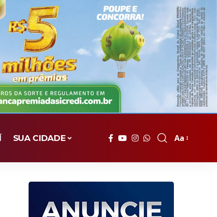
Aa
Í
SUA CIDADE
Font
Resizer