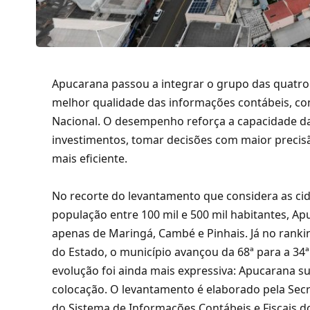
Apucarana passou a integrar o grupo das quatr
melhor qualidade das informações contábeis, co
Nacional. O desempenho reforça a capacidade da
investimentos, tomar decisões com maior precisã
mais eficiente.
No recorte do levantamento que considera as c
população entre 100 mil e 500 mil habitantes, Ap
apenas de Maringá, Cambé e Pinhais. Já no ranki
do Estado, o município avançou da 68ª para a 34
evolução foi ainda mais expressiva: Apucarana su
colocação. O levantamento é elaborado pela Sec
do Sistema de Informações Contábeis e Fiscais do 