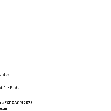
tantes
mbé e Pinhais
ão a EXPOAGRI 2025
osão