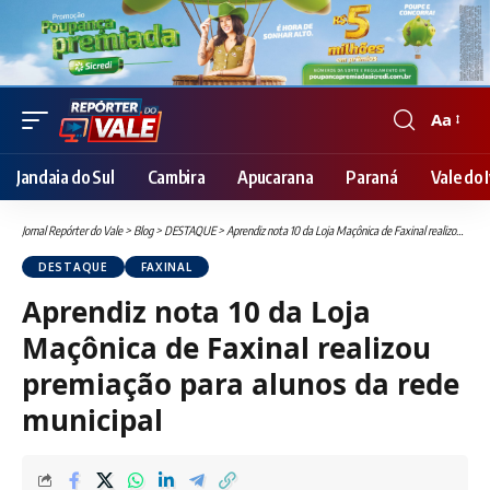
Aa
Font
Resizer
Jandaia do Sul
Cambira
Apucarana
Paraná
Vale do I
Jornal Repórter do Vale
>
Blog
>
DESTAQUE
>
Aprendiz nota 10 da Loja Maçônica de Faxinal realizou premiação para alunos da rede municipal
DESTAQUE
FAXINAL
Aprendiz nota 10 da Loja
Maçônica de Faxinal realizou
premiação para alunos da rede
municipal