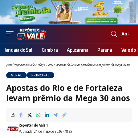
Aa
Font
Resizer
Jandaia do Sul
Cambira
Apucarana
Paraná
Vale do I
Jornal Repórter do Vale
>
Blog
>
Geral
>
Apostas do Rio e de Fortaleza levam prêmio da Mega 30 anos
GERAL
PRINCIPAL
Apostas do Rio e de Fortaleza
levam prêmio da Mega 30 anos
Reporter do Vale 1
Publicada: 24 de maio de 2026 - 18:35