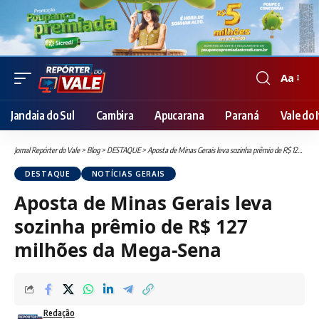
Aa
Font
Resizer
Jandaia do Sul
Cambira
Apucarana
Paraná
Vale do I
Jornal Repórter do Vale
>
Blog
>
DESTAQUE
>
Aposta de Minas Gerais leva sozinha prêmio de R$ 127 milhões da Mega-Sena
DESTAQUE
NOTÍCIAS GERAIS
Aposta de Minas Gerais leva
sozinha prêmio de R$ 127
milhões da Mega-Sena
Redação